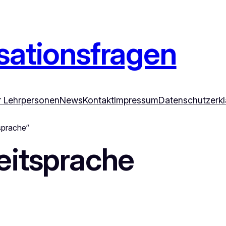
ationsfragen
ür Lehrpersonen
News
Kontakt
Impressum
Datenschutzerk
sprache“
eitsprache