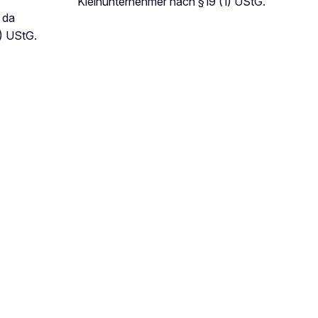
Kleinunternehmer nach §19 (1) UStG.
 da
) UStG.