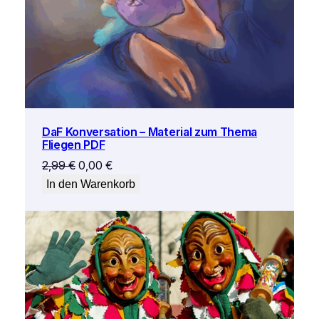
DaF Konversation – Material zum Thema
Fliegen PDF
Ursprünglicher
Aktueller
2,99
€
0,00
€
Preis
Preis
In den Warenkorb
war:
ist:
2,99 €
0,00 €.