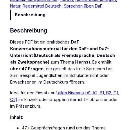
e
Natur
, 
Redemittel Deutsch
, 
Sprechen üben DaF
r
Beschreibung
s
a
Beschreibung
t
i
Dieses PDF ist ein praktisches
DaF-
o
Konversationsmaterial für den DaF- und DaZ-
n
Unterricht (Deutsch als Fremdsprache, Deutsch
–
als Zweitsprache)
zum Thema
Hernst
. Es enthält
M
über 47 Fragen
, die gezielt das freie Sprechen bei
a
zum Beispiel Jugendlichen im Schulunterricht oder
t
Erwachsenen im Deutschkurs fördern.
e
r
Ideal für den Einsatz auf
allen Niveaus (A1. A2, B1, B2, C1,
i
C2)
im Einzel- oder Gruppenunterricht – ob online oder
a
im Präsenzkurs.
l
Inhalt:
z
u
47+ Gesprächsfragen rund um das Thema