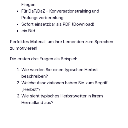
m
Fliegen
T
Für DaF/DaZ – Konversationstraining und
h
Prüfungsvorbereitung
e
Sofort einsetzbar als PDF (Download)
m
ein Bild
a
H
Perfektes Material, um Ihre Lernenden zum Sprechen
e
zu motivieren!
r
Die ersten drei Fragen als Beispiel:
b
s
Wie würden Sie einen typischen Herbst
t
beschreiben?
P
Welche Assoziationen haben Sie zum Begriff
D
„Herbst“?
F
Wie sieht typisches Herbstwetter in Ihrem
M
Heimatland aus?
e
n
g
e