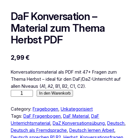
DaF Konversation –
Material zum Thema
Herbst PDF
2,99
€
Konversationsmaterial als PDF mit 47+ Fragen zum
Thema Herbst – ideal für den DaF/DaZ-Unterricht auf
allen Niveaus (A1, A2, B1, B2, C1, C2).
D
In den Warenkorb
a
F
Category:
Fragebogen
, 
Unkategorisiert
K
Tags:
DaF Fragenbogen
, 
DaF Material
, 
DaF
o
Unterrichtsmaterial
, 
DaZ Konversationsübung
, 
Deutsch
, 
n
Deutsch als Fremdsprache
, 
Deutsch lernen Arbeit
, 
v
Deutsch sprechen B1 B2
, 
Herbst
, 
Konversationsfragen
, 