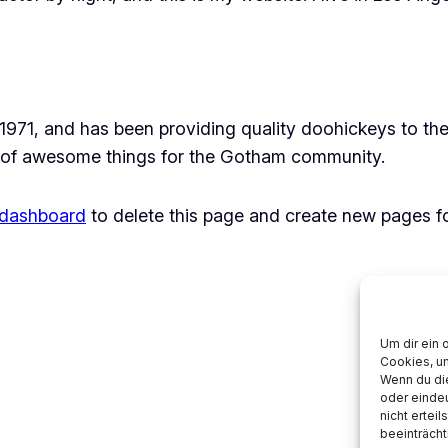
1, and has been providing quality doohickeys to the 
 of awesome things for the Gotham community.
 dashboard
to delete this page and create new pages fo
Um dir ein 
Cookies, u
Wenn du di
oder eindeu
nicht ertei
beeinträcht