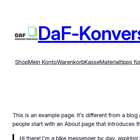
Zum
Inhalt
springen
DaF-Konvers
Shop
Mein Konto
Warenkorb
Kasse
Materialtipps f
This is an example page. It’s different from a blog
people start with an About page that introduces the
Hi there! I’m a bike messenger by day, aspiring 