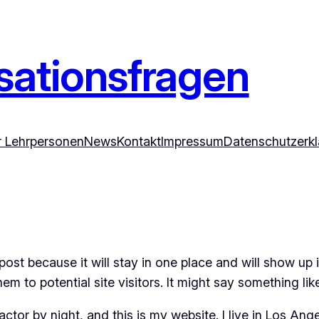
ationsfragen
ür Lehrpersonen
News
Kontakt
Impressum
Datenschutzerk
 post because it will stay in one place and will show up
m to potential site visitors. It might say something like
actor by night, and this is my website. I live in Los An