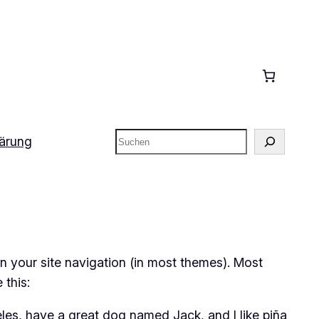
Suchen
lärung
 in your site navigation (in most themes). Most
 this:
geles, have a great dog named Jack, and I like piña