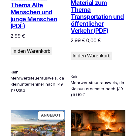
Material zum
Thema Alte
Thema
Menschen und
Transportation und
junge Menschen
öffentlicher
(PDF)
Verkehr (PDF)
2,99
€
Ursprünglicher
Aktueller
2,99
€
0,00
€
Preis
Preis
In den Warenkorb
war:
ist:
In den Warenkorb
2,99 €
0,00 €.
Kein
Kein
Mehrwertsteuerausweis, da
Mehrwertsteuerausweis, da
Kleinunternehmer nach §19
Kleinunternehmer nach §19
(1) UStG.
(1) UStG.
PRODUKT
ANGEBOT
IM
ANGEBOT