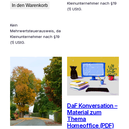
Kleinunternehmer nach §19
war:
ist:
In den Warenkorb
(1) UStG.
2,99 €
0,00 €.
Kein
Mehrwertsteuerausweis, da
Kleinunternehmer nach §19
(1) UStG.
DaF Konversation –
Material zum
Thema
Homeoffice (PDF)