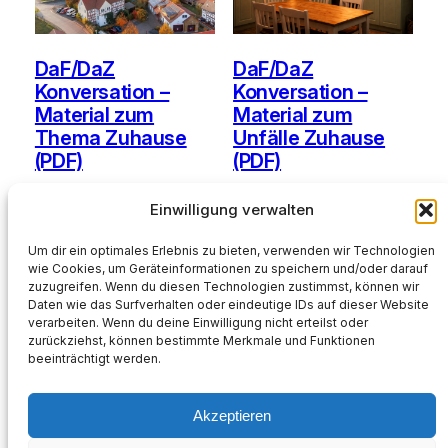
DaF/DaZ
DaF/DaZ
Konversation –
Konversation –
Material zum
Material zum
Thema Zuhause
Unfälle Zuhause
(PDF)
(PDF)
Ursprünglicher
Aktueller
2,99
€
0,00
€
2,99
€
Einwilligung verwalten
Preis
Preis
war:
ist:
In den Warenkorb
In den Warenkorb
Um dir ein optimales Erlebnis zu bieten, verwenden wir Technologien
2,99 €
0,00 €.
wie Cookies, um Geräteinformationen zu speichern und/oder darauf
zuzugreifen. Wenn du diesen Technologien zustimmst, können wir
Daten wie das Surfverhalten oder eindeutige IDs auf dieser Website
Kein
Kein
verarbeiten. Wenn du deine Einwilligung nicht erteilst oder
Mehrwertsteuerausweis, da
Mehrwertsteuerausweis, da
zurückziehst, können bestimmte Merkmale und Funktionen
Kleinunternehmer nach §19
Kleinunternehmer nach §19
beeinträchtigt werden.
(1) UStG.
(1) UStG.
Akzeptieren