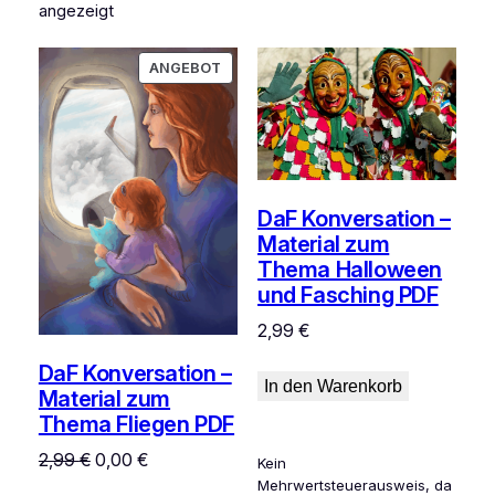
angezeigt
PRODUKT
ANGEBOT
IM
ANGEBOT
DaF Konversation –
Material zum
Thema Halloween
und Fasching PDF
2,99
€
DaF Konversation –
In den Warenkorb
Material zum
Thema Fliegen PDF
Ursprünglicher
Aktueller
2,99
€
0,00
€
Kein
Preis
Preis
Mehrwertsteuerausweis, da