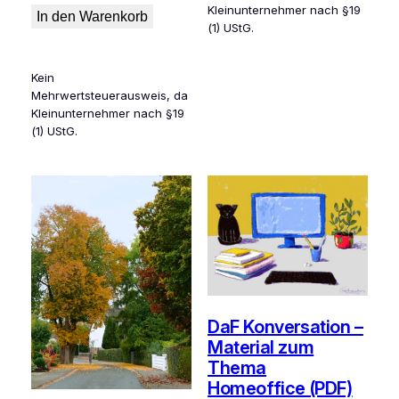
Kleinunternehmer nach §19
war:
ist:
In den Warenkorb
(1) UStG.
2,99 €
0,00 €.
Kein
Mehrwertsteuerausweis, da
Kleinunternehmer nach §19
(1) UStG.
DaF Konversation –
Material zum
Thema
Homeoffice (PDF)