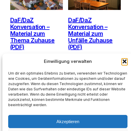
DaF/DaZ
DaF/DaZ
Konversation –
Konversation –
Material zum
Material zum
Thema Zuhause
Unfälle Zuhause
(PDF)
(PDF)
Ursprünglicher
Aktueller
2,99
€
0,00
€
2,99
€
Einwilligung verwalten
Preis
Preis
war:
ist:
In den Warenkorb
In den Warenkorb
Um dir ein optimales Erlebnis zu bieten, verwenden wir Technologien
2,99 €
0,00 €.
wie Cookies, um Geräteinformationen zu speichern und/oder darauf
zuzugreifen. Wenn du diesen Technologien zustimmst, können wir
Daten wie das Surfverhalten oder eindeutige IDs auf dieser Website
Kein
Kein
verarbeiten. Wenn du deine Einwilligung nicht erteilst oder
Mehrwertsteuerausweis, da
Mehrwertsteuerausweis, da
zurückziehst, können bestimmte Merkmale und Funktionen
Kleinunternehmer nach §19
Kleinunternehmer nach §19
beeinträchtigt werden.
(1) UStG.
(1) UStG.
Akzeptieren