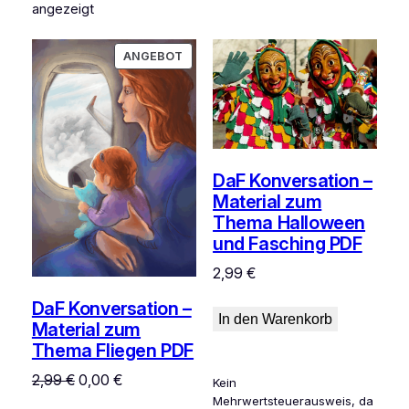
angezeigt
PRODUKT
ANGEBOT
IM
ANGEBOT
DaF Konversation –
Material zum
Thema Halloween
und Fasching PDF
2,99
€
DaF Konversation –
In den Warenkorb
Material zum
Thema Fliegen PDF
Ursprünglicher
Aktueller
2,99
€
0,00
€
Kein
Preis
Preis
Mehrwertsteuerausweis, da