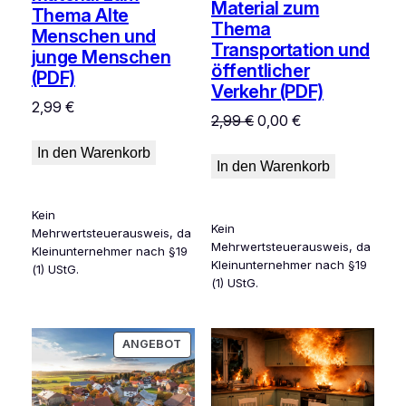
Material zum
Thema Alte
Thema
Menschen und
Transportation und
junge Menschen
öffentlicher
(PDF)
Verkehr (PDF)
2,99
€
Ursprünglicher
Aktueller
2,99
€
0,00
€
Preis
Preis
In den Warenkorb
war:
ist:
In den Warenkorb
2,99 €
0,00 €.
Kein
Kein
Mehrwertsteuerausweis, da
Mehrwertsteuerausweis, da
Kleinunternehmer nach §19
Kleinunternehmer nach §19
(1) UStG.
(1) UStG.
PRODUKT
ANGEBOT
IM
ANGEBOT